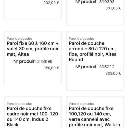
N° produit :
319393
232,00
€
301,00
€
5.0
|
3
Paroi de douche
Paroi de douche
Paroi fixe 60 à 160 cm +
Paroi de douche
volet 30 cm, profilé noir
arrondie 80 à 120 cm,
mat, Altea
fixe, profilé noir, Altea
Round
N° produit :
318698
N° produit :
305212
380,00
€
363,00
€
5.0
|
2
3.0
|
1
Paroi de douche
Paroi de douche
Meilleur
Meilleur
Paroi de douche fixe
Paroi de douche fixe
prix
prix
cadre noir mat 100, 120
100,120 ou 140 cm,
ou 140 cm, Indus 2
verre cannelé avec
Black
profilé noir mat, Walk In