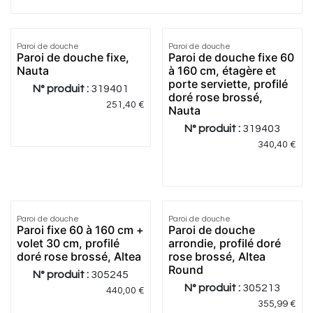
Paroi de douche
Paroi de douche
Paroi de douche fixe,
Paroi de douche fixe 60
Nauta
à 160 cm, étagère et
porte serviette, profilé
N° produit :
319401
doré rose brossé,
251,40
€
Nauta
N° produit :
319403
340,40
€
5.0
|
2
Paroi de douche
Paroi de douche
Paroi fixe 60 à 160 cm +
Paroi de douche
volet 30 cm, profilé
arrondie, profilé doré
doré rose brossé, Altea
rose brossé, Altea
Round
N° produit :
305245
N° produit :
305213
440,00
€
355,99
€