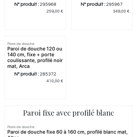
N° produit :
295968
N° produit :
295967
259,00
€
349,00
€
3.0
|
1
Paroi de douche
Paroi de douche 120 ou
140 cm, fixe + porte
coulissante, profilé noir
mat, Arca
N° produit :
285372
410,00
€
Paroi fixe avec profilé blanc
5.0
|
2
Paroi de douche
Paroi de douche fixe 60 à 160 cm, profilé blanc mat,