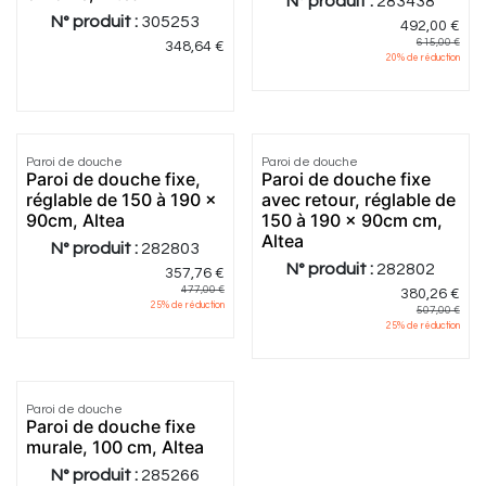
N° produit :
283438
N° produit :
305253
492,00
€
615,00
€
348,64
€
20
% de réduction
Paroi de douche
Paroi de douche
Paroi de douche fixe,
Paroi de douche fixe
réglable de 150 à 190 x
avec retour, réglable de
90cm, Altea
150 à 190 x 90cm cm,
Altea
N° produit :
282803
N° produit :
282802
357,76
€
477,00
€
380,26
€
25
% de réduction
507,00
€
25
% de réduction
5.0
|
4
Paroi de douche
Paroi de douche fixe
murale, 100 cm, Altea
N° produit :
285266