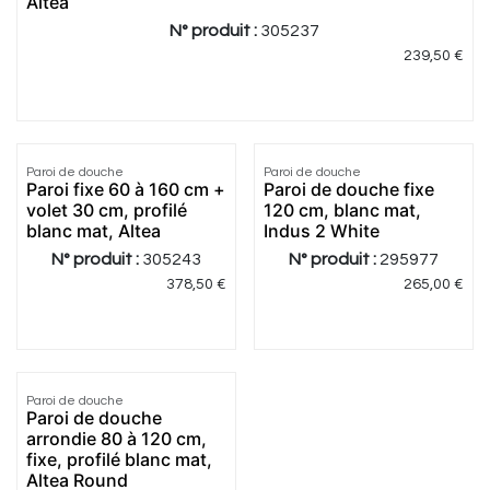
Altea
N° produit :
305237
239,50
€
5.0
|
1
5.0
|
1
Paroi de douche
Paroi de douche
Paroi fixe 60 à 160 cm +
Paroi de douche fixe
volet 30 cm, profilé
120 cm, blanc mat,
blanc mat, Altea
Indus 2 White
N° produit :
305243
N° produit :
295977
378,50
€
265,00
€
Paroi de douche
Paroi de douche
arrondie 80 à 120 cm,
fixe, profilé blanc mat,
Altea Round