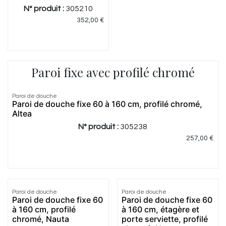
N° produit :
305210
352,00
€
Paroi fixe avec profilé chromé
5.0
|
3
Paroi de douche
Paroi de douche fixe 60 à 160 cm, profilé chromé,
Altea
N° produit :
305238
257,00
€
Paroi de douche
Paroi de douche
Paroi de douche fixe 60
Paroi de douche fixe 60
à 160 cm, profilé
à 160 cm, étagère et
chromé, Nauta
porte serviette, profilé