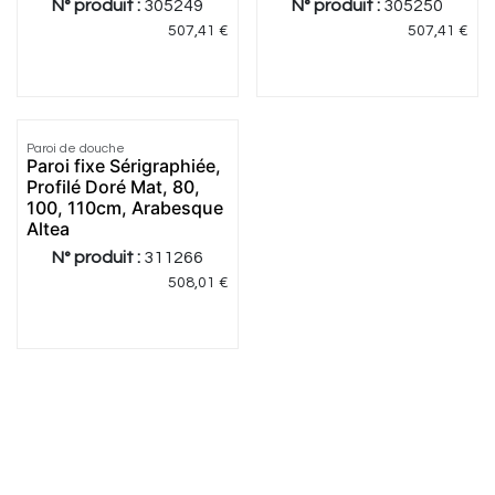
N° produit :
305249
N° produit :
305250
507,41
€
507,41
€
Paroi de douche
Paroi fixe Sérigraphiée,
Profilé Doré Mat, 80,
100, 110cm, Arabesque
Altea
N° produit :
311266
508,01
€