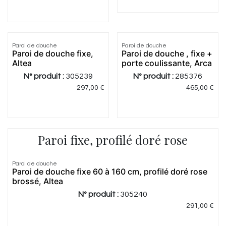
4.87
|
15
5.0
|
2
Paroi de douche
Paroi de douche
Paroi de douche fixe,
Paroi de douche , fixe +
Altea
porte coulissante, Arca
N° produit :
305239
N° produit :
285376
297,00
€
465,00
€
Paroi fixe, profilé doré rose
5.0
|
1
Paroi de douche
Paroi de douche fixe 60 à 160 cm, profilé doré rose
brossé, Altea
N° produit :
305240
291,00
€