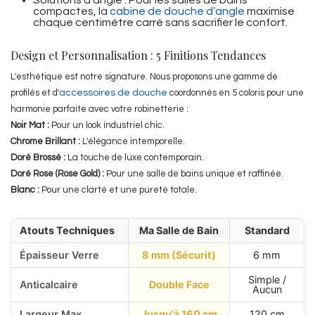
Solutions d'angle : Pour les salles de bains
compactes, la
cabine de douche d’angle
maximise
chaque centimètre carré sans sacrifier le confort.
Design et Personnalisation : 5 Finitions Tendances
L'esthétique est notre signature. Nous proposons une gamme de
profilés et d'
accessoires de douche
coordonnés en 5 coloris pour une
harmonie parfaite avec votre robinetterie :
Noir Mat :
Pour un look industriel chic.
Chrome Brillant :
L'élégance intemporelle.
Doré Brossé :
La touche de luxe contemporain.
Doré Rose (Rose Gold) :
Pour une salle de bains unique et raffinée.
Blanc :
Pour une clarté et une pureté totale.
Atouts Techniques
Ma Salle de Bain
Standard
Épaisseur Verre
8 mm (Sécurit)
6 mm
Simple /
Anticalcaire
Double Face
Aucun
Largeur Max
Jusqu'à 160 cm
120 cm