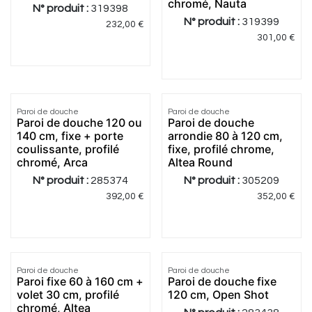
chromé, Nauta
N° produit :
319398
N° produit :
319399
232,00
€
301,00
€
4.67
|
3
Paroi de douche
Paroi de douche
Paroi de douche 120 ou
Paroi de douche
140 cm, fixe + porte
arrondie 80 à 120 cm,
coulissante, profilé
fixe, profilé chrome,
chromé, Arca
Altea Round
N° produit :
285374
N° produit :
305209
392,00
€
352,00
€
Paroi de douche
Paroi de douche
Paroi fixe 60 à 160 cm +
Paroi de douche fixe
volet 30 cm, profilé
120 cm, Open Shot
chromé, Altea