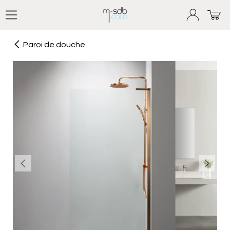
Se rendre au contenu
Paroi de douche