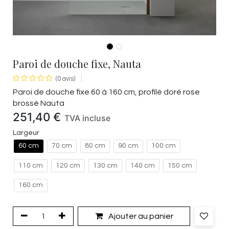
Paroi de douche fixe, Nauta
(0 avis)
Paroi de douche fixe 60 à 160 cm, profilé doré rose
brossé Nauta
251,40
€
TVA incluse
Largeur
60 cm
70 cm
80 cm
90 cm
100 cm
110 cm
120 cm
130 cm
140 cm
150 cm
160 cm
Ajouter au panier