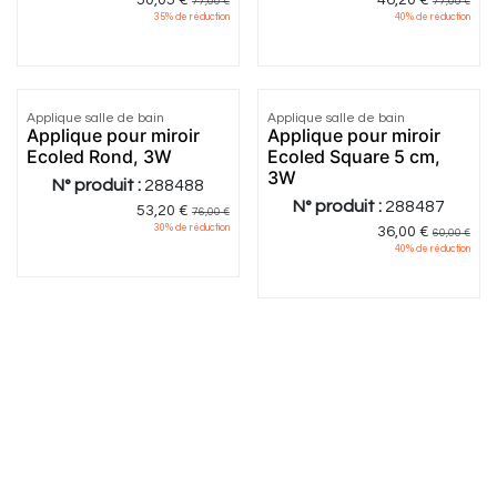
50,05
€
46,20
€
77,00
€
77,00
€
35
% de réduction
40
% de réduction
2.0
|
1
Applique salle de bain
Applique salle de bain
Applique pour miroir
Applique pour miroir
Ecoled Rond, 3W
Ecoled Square 5 cm,
3W
N° produit :
288488
N° produit :
288487
53,20
€
76,00
€
30
% de réduction
36,00
€
60,00
€
40
% de réduction