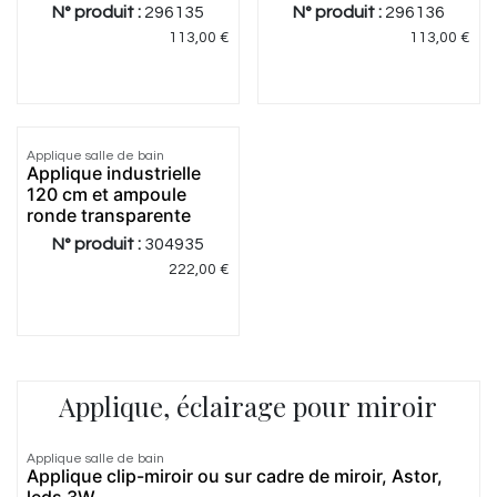
N° produit :
296135
N° produit :
296136
113,00
€
113,00
€
Applique salle de bain
Applique industrielle
120 cm et ampoule
ronde transparente
N° produit :
304935
222,00
€
Applique, éclairage pour miroir
5.0
|
1
Applique salle de bain
Applique clip-miroir ou sur cadre de miroir, Astor,