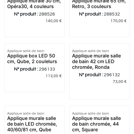
Applique murale 30 cm,
Applique murale 65 cm,
Opéra30, 4 couleurs
Retro, 3 couleurs
N° produit :
288526
N° produit :
288532
140,00
€
170,00
€
Applique salle de bain
Applique salle de bain
Applique box LED 50
Applique murale salle
cm, Qube, 2 coulelurs
de bain 42 cm LED
chromée, Ronda
N° produit :
296133
N° produit :
296132
113,00
€
73,00
€
1.0
|
1
Applique salle de bain
Applique salle de bain
Applique murale salle
Applique murale salle
de bain LED chromée,
de bain chromée, 44
40/60/81 cm, Qube
cm, Square