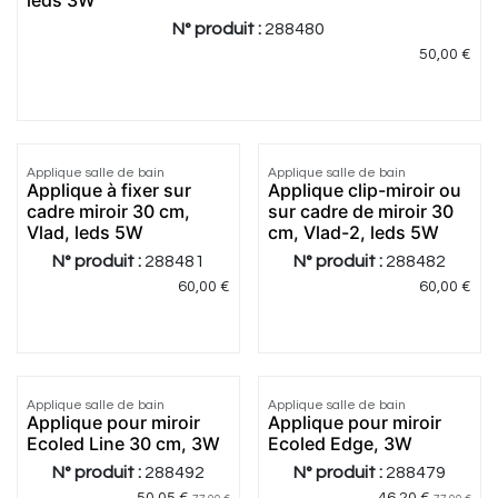
leds 3W
N° produit :
288480
50,00
€
4.5
|
2
Applique salle de bain
Applique salle de bain
Applique à fixer sur
Applique clip-miroir ou
cadre miroir 30 cm,
sur cadre de miroir 30
Vlad, leds 5W
cm, Vlad-2, leds 5W
N° produit :
288481
N° produit :
288482
60,00
€
60,00
€
5.0
|
2
Applique salle de bain
Applique salle de bain
Applique pour miroir
Applique pour miroir
Ecoled Line 30 cm, 3W
Ecoled Edge, 3W
N° produit :
288492
N° produit :
288479