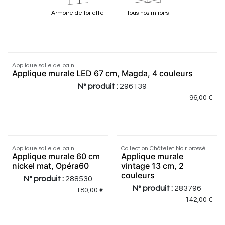
Armoire de toilette
Tous nos miroirs
5.0
|
1
Applique salle de bain
Applique murale LED 67 cm, Magda, 4 couleurs
N° produit :
296139
96,00
€
1.0
|
1
Applique salle de bain
Collection Châtelet Noir brossé
Applique murale 60 cm
Applique murale
nickel mat, Opéra60
vintage 13 cm, 2
couleurs
N° produit :
288530
N° produit :
283796
180,00
€
142,00
€