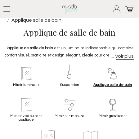
Se rendre au contenu
Produits
Miroir salle de bain | Luminaire
Applique salle de bain
Applique de salle de bain
L’
applique de salle de bain
est un luminaire indispensable qui combine
confort visuel, praticité et design élégant. Idéale pour créer une
ambiance lumineuse adaptée à chaque moment, elle s’intègre aussi
Sur
Masalledebain.com
, découvrez une large sélection de
produits
bien autour du miroir que sur les murs pour un éclairage homogène et
pour votre maison, alliant style, performance et sécurité, pensées pour
raffiné.
s’adapter à toutes les configurations,
Vous trouverez également toutes les
formes
informations
et envies
utiles pour
déco
.
comparer les
prix
et choisir le modèle le plus adapté à votre espace.
Miroir lumineux
Suspension
Applique salle de bain
Miroir avec ou sans
Miroir sur-mesure
Miroir grossissant
applique