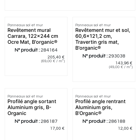
Panneaux sol et mur
Panneaux sol et mur
Revêtement mural
Revêtement mur et sol,
Carrara, 122x244 cm
60,6x121,2 cm,
Ocre Mat, B'organic®
Travertin gris mat,
B'organic®
N° produit :
284164
N° produit :
293038
205,40
€
(
69,00
€
/
m²
)
143,96
€
(
49,00
€
/
m²
)
Panneaux sol et mur
Panneaux sol et mur
Profilé angle sortant
Profilé angle rentrant
Aluminium gris, B-
Aluminium gris,
Organic
B’Organic®
N° produit :
286187
N° produit :
286188
17,00
€
12,00
€