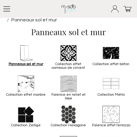
Se rendre au contenu
Produits
Tous nos revêtements
Panneaux sol et mur
Panneaux sol et mur
Panneaux sol et mur
Collection effet
Collection effet béton
carreaux de ciment
Collection effet marbre
Faïence en relief et
Collection Métro
lisse
Collection Zellige
Collection Hexagone
Faïence effet terrazzo