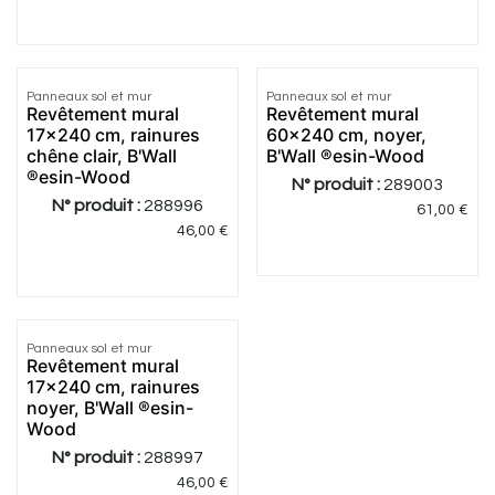
Panneaux sol et mur
Panneaux sol et mur
Revêtement mural
Revêtement mural
17x240 cm, rainures
60x240 cm, noyer,
chêne clair, B'Wall
B'Wall ®esin-Wood
®esin-Wood
N° produit :
289003
N° produit :
288996
61,00
€
46,00
€
Panneaux sol et mur
Revêtement mural
17x240 cm, rainures
noyer, B'Wall ®esin-
Wood
N° produit :
288997
46,00
€