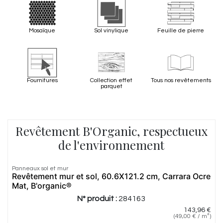
Mosaïque
Sol vinylique
Feuille de pierre
Fournitures
Collection effet
Tous nos revêtements
parquet
Revêtement B'Organic, respectueux
de l'environnement
Panneaux sol et mur
Revêtement mur et sol, 60.6X121.2 cm, Carrara Ocre
Mat, B'organic®
N° produit :
284163
143,96
€
(
49,00
€
/
m²
)