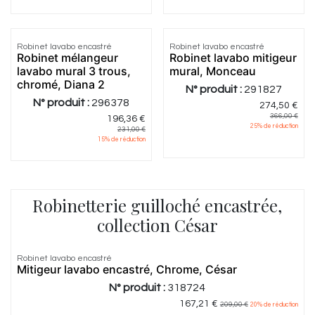
Robinet lavabo encastré
Robinet lavabo encastré
Robinet mélangeur
Robinet lavabo mitigeur
lavabo mural 3 trous,
mural, Monceau
chromé, Diana 2
N° produit :
291827
N° produit :
296378
274,50
€
366,00
€
196,36
€
25
% de réduction
231,00
€
15
% de réduction
Robinetterie guilloché encastrée,
collection César
Robinet lavabo encastré
Mitigeur lavabo encastré, Chrome, César
N° produit :
318724
167,21
€
209,00
€
20
% de réduction