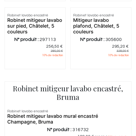
5.0
|
1
Robinet lavabo encastré
Robinet lavabo encastré
Robinet mitigeur lavabo
Mitigeur lavabo
sur pied, Châtelet, 5
plafond, Châtelet, 5
couleurs
couleurs
N° produit :
297113
N° produit :
305600
256,50
€
295,20
€
285,00
€
328,00
€
10
% de réduction
10
% de réduction
Robinet mitigeur lavabo encastré,
Bruma
Robinet lavabo encastré
Robinet mitigeur lavabo mural encastré
Champagne, Bruma
N° produit :
316732