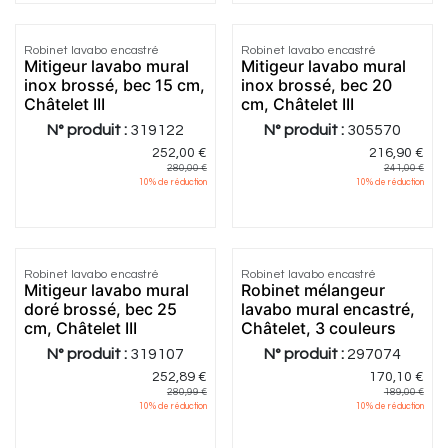
5.0
|
1
Robinet lavabo encastré
Robinet lavabo encastré
Mitigeur lavabo mural
Mitigeur lavabo mural
inox brossé, bec 15 cm,
inox brossé, bec 20
Châtelet III
cm, Châtelet III
N° produit :
319122
N° produit :
305570
252,00
€
216,90
€
280,00
€
241,00
€
10
% de réduction
10
% de réduction
5.0
|
1
Robinet lavabo encastré
Robinet lavabo encastré
Mitigeur lavabo mural
Robinet mélangeur
doré brossé, bec 25
lavabo mural encastré,
cm, Châtelet III
Châtelet, 3 couleurs
N° produit :
319107
N° produit :
297074
252,89
€
170,10
€
280,99
€
189,00
€
10
% de réduction
10
% de réduction