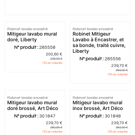
5.0
|
1
5.0
|
3
Robinet lavabo encastré
Robinet lavabo encastré
Mitigeur lavabo mural
Robinet Mitigeur
doré, Liberty
Lavabo à Encastrer, et
sa bonde, traité cuivre,
N° produit :
285558
Liberty
200,60
€
N° produit :
285556
236,00
€
15
% de réduction
239,70
€
282,00
€
15
% de réduction
Robinet lavabo encastré
Robinet lavabo encastré
Mitigeur lavabo mural
Mitigeur lavabo mural
doré brossé, Art Déco
inox brossé, Art Déco
N° produit :
301847
N° produit :
301848
239,70
€
239,70
€
282,00
€
282,00
€
15
% de réduction
15
% de réduction