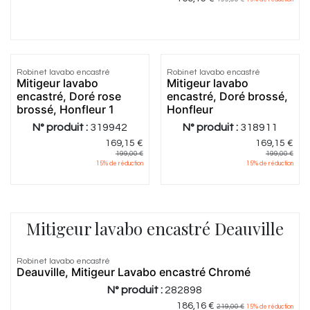
Robinet lavabo encastré
Robinet lavabo encastré
Mitigeur lavabo
Mitigeur lavabo
encastré, Doré rose
encastré, Doré brossé,
brossé, Honfleur 1
Honfleur
N° produit :
319942
N° produit :
318911
169,15
€
169,15
€
199,00
€
199,00
€
15
% de réduction
15
% de réduction
Mitigeur lavabo encastré Deauville
Robinet lavabo encastré
Deauville, Mitigeur Lavabo encastré Chromé
N° produit :
282898
186,16
€
219,00
€
15
% de réduction