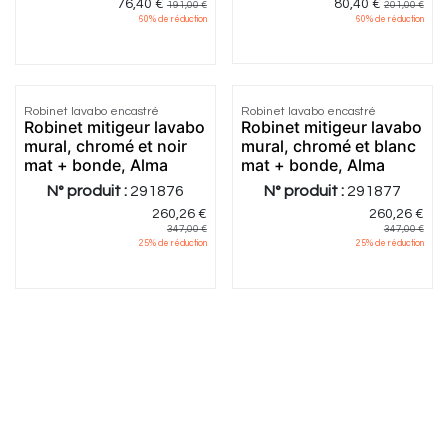
76,40
€
80,40
€
191,00
€
201,00
€
60
% de réduction
60
% de réduction
2.0
|
1
5.0
|
1
Robinet lavabo encastré
Robinet lavabo encastré
Robinet mitigeur lavabo
Robinet mitigeur lavabo
mural, chromé et noir
mural, chromé et blanc
mat + bonde, Alma
mat + bonde, Alma
N° produit :
291876
N° produit :
291877
260,26
€
260,26
€
347,00
€
347,00
€
25
% de réduction
25
% de réduction