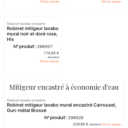
25
% de réduction
40
% de réduction
Robinet lavabo encastré
Robinet mitigeur lavabo
mural noir et doré rose,
Hix
N° produit :
286957
174,60
€
291,00
€
40
% de réduction
Mitigeur encastré à économie d'eau
Robinet lavabo encastré
Robinet mitigeur lavabo mural encastré Carrousel,
Gun-métal Brossé
N° produit :
298928
226,80
€
324,00
€
30
% de réduction