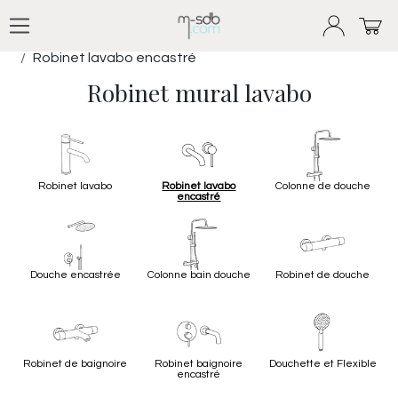
Se rendre au contenu
Produits
Robinet | Salle de Bain
Robinet lavabo encastré
Robinet mural lavabo
Robinet lavabo
Robinet lavabo
Colonne de douche
encastré
Douche encastrée
Colonne bain douche
Robinet de douche
Robinet de baignoire
Robinet baignoire
Douchette et Flexible
encastré