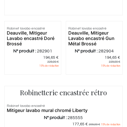
Robinet lavabo encastré
Robinet lavabo encastré
Deauville, Mitigeur
Deauville, Mitigeur
Lavabo encastré Doré
Lavabo encastré Gun
Brossé
Métal Brossé
N° produit :
282901
N° produit :
282904
194,65
€
194,65
€
229,00
€
229,00
€
15
% de réduction
15
% de réduction
Robinetterie encastrée rétro
5.0
|
2
Robinet lavabo encastré
Mitigeur lavabo mural chromé Liberty
N° produit :
285555
177,65
€
209,00
€
15
% de réduction