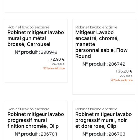
Robinet lavabo encastré
Robinet lavabo encastré
Robinet mitigeur lavabo
Mitigeur Lavabo
mural gun métal
encastré, chromé,
brossé, Carrousel
manette
personnalisable, Flow
N° produit :
298949
Round
172,90
€
N° produit :
286742
247,00
€
30
% de réduction
136,20
€
227,00
€
40
% de réduction
5.0
|
1
Robinet lavabo encastré
Robinet lavabo encastré
Robinet mitigeur lavabo
Robinet mitigeur lavabo
progressif mural
progressif mural, noir
finition chromée, Olip
et doré rose, Olip
N° produit :
286701
N° produit :
286703