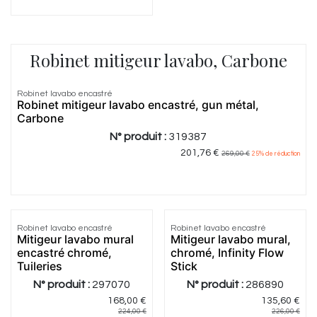
Robinet mitigeur lavabo, Carbone
Robinet lavabo encastré
Robinet mitigeur lavabo encastré, gun métal,
Carbone
N° produit :
319387
201,76
€
269,00
€
25
% de réduction
Robinet lavabo encastré
Robinet lavabo encastré
Mitigeur lavabo mural
Mitigeur lavabo mural,
encastré chromé,
chromé, Infinity Flow
Tuileries
Stick
N° produit :
297070
N° produit :
286890
168,00
€
135,60
€
224,00
€
226,00
€