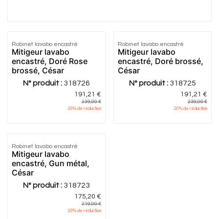
Robinet lavabo encastré
Robinet lavabo encastré
Mitigeur lavabo
Mitigeur lavabo
encastré, Doré Rose
encastré, Doré brossé,
brossé, César
César
N° produit :
318726
N° produit :
318725
191,21
€
191,21
€
239,00
€
239,00
€
20
% de réduction
20
% de réduction
Robinet lavabo encastré
Mitigeur lavabo
encastré, Gun métal,
César
N° produit :
318723
175,20
€
219,00
€
20
% de réduction