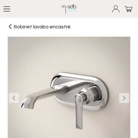
Se rendre au contenu
Robinet lavabo encastré