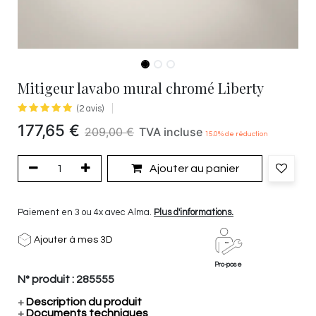
Mitigeur lavabo mural chromé Liberty
(2 avis)
177,65
€
209,00
€
TVA incluse
15.0
% de réduction
Ajouter au panier
Paiement en 3 ou 4x avec Alma.
Plus d'informations.
Ajouter à mes 3D
Pro-pose
N° produit :
285555
+
Description du produit
+
Documents techniques