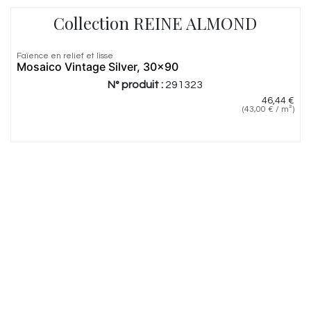
Collection REINE ALMOND
Faïence en relief et lisse
Mosaico Vintage Silver, 30x90
N° produit :
291323
46,44
€
(
43,00
€
/
m²
)