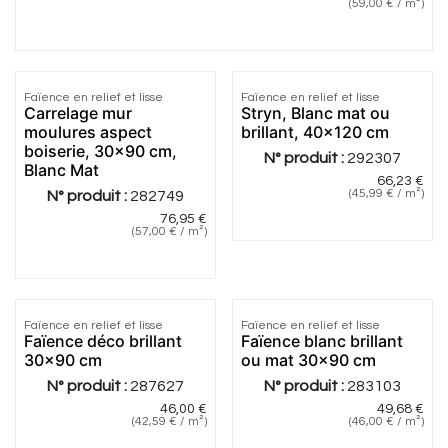
(
59,00
€
/
m²
)
1.0
|
1
Faïence en relief et lisse
Faïence en relief et lisse
Carrelage mur
Stryn, Blanc mat ou
moulures aspect
brillant, 40x120 cm
boiserie, 30x90 cm,
N° produit :
292307
Blanc Mat
66,23
€
(
45,99
€
/
m²
)
N° produit :
282749
76,95
€
(
57,00
€
/
m²
)
5.0
|
6
5.0
|
1
Faïence en relief et lisse
Faïence en relief et lisse
Faïence déco brillant
Faïence blanc brillant
30x90 cm
ou mat 30x90 cm
N° produit :
287627
N° produit :
283103
46,00
€
49,68
€
(
42,59
€
/
m²
)
(
46,00
€
/
m²
)