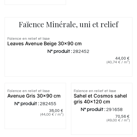
Faïence Minérale, uni et relief
5.0
|
1
Faïence en relief et lisse
Leaves Avenue Beige 30x90 cm
N° produit :
282452
44,00
€
(
40,74
€
/
m²
)
Faïence en relief et lisse
Faïence en relief et lisse
Avenue Gris 30x90 cm
Sahel et Cosmos sahel
gris 40x120 cm
N° produit :
282455
N° produit :
291658
38,00
€
(
44,00
€
/
m²
)
70,56
€
(
49,00
€
/
m²
)