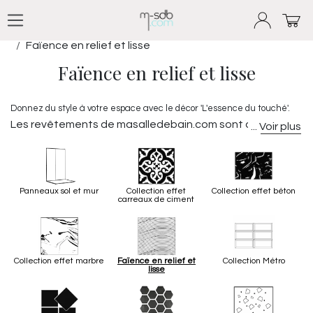
Se rendre au contenu
Produits
Tous nos revêtements
Faïence en relief et lisse
Faïence en relief et lisse
Donnez du style à votre espace avec le décor 'L'essence du touché'.
Les revêtements de masalledebain.com sont adaptés à
l'univers et à l'ambiance que vous souhaitez créer dans
votre bulle de bien-être.
Panneaux sol et mur
Collection effet
Collection effet béton
carreaux de ciment
Collection effet marbre
Faïence en relief et
Collection Métro
lisse