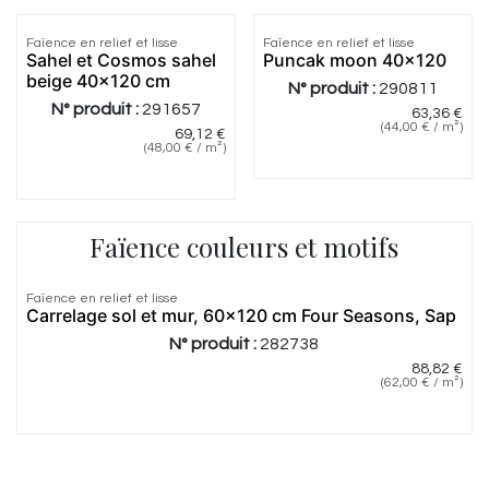
Faïence en relief et lisse
Faïence en relief et lisse
Sahel et Cosmos sahel
Puncak moon 40x120
beige 40x120 cm
N° produit :
290811
N° produit :
291657
63,36
€
(
44,00
€
/
m²
)
69,12
€
(
48,00
€
/
m²
)
Faïence couleurs et motifs
Faïence en relief et lisse
Carrelage sol et mur, 60x120 cm Four Seasons, Sap
N° produit :
282738
88,82
€
(
62,00
€
/
m²
)