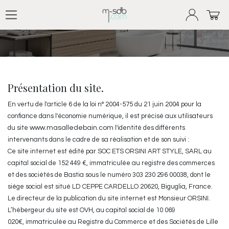
Mentions légales
Se rendre au contenu
Présentation du site.
En vertu de l'article 6 de la loi n° 2004-575 du 21 juin 2004 pour la
confiance dans l'économie numérique, il est précisé aux utilisateurs
du site
www.masalledebain.com
l'identité des différents
intervenants dans le cadre de sa réalisation et de son suivi :
Ce site internet est édité par SOC ETS ORSINI ART STYLE, SARL au
capital social de 152 449 €, immatriculée au registre des commerces
et des sociétés de Bastia sous le numéro 303 230 296 00038, dont le
siège social est situé LD CEPPE CARDELLO 20620, Biguglia, France.
Le directeur de la publication du site internet est Monsieur ORSINI.
L’hébergeur du site est OVH, au capital social de 10 069
020€, immatriculée au Registre du Commerce et des Sociétés de Lille