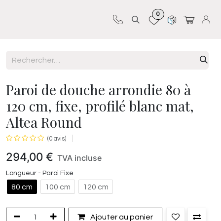
0
Sur-mesure
Revêtements
Pro-pose
Paroi de douche arrondie 80 à
120 cm, fixe, profilé blanc mat,
Altea Round
(0 avis)
294,00
€
TVA incluse
Longueur - Paroi Fixe
80 cm
100 cm
120 cm
Ajouter au panier