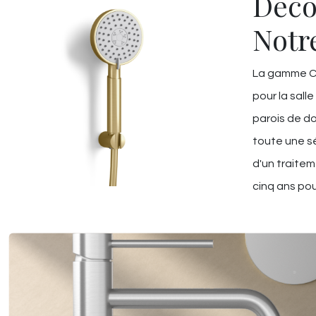
Déco
Notr
La gamme Ch
pour la salle
parois de do
toute une sé
d'un traitem
cinq ans pou