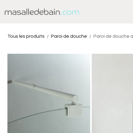
Se rendre au contenu
Baignoire
Douche
Tous les produits
Paroi de douche
Paroi de douche ar