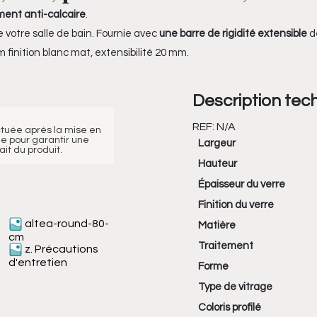
ment anti-calcaire
.
 votre salle de bain. Fournie avec
une barre de rigidité extensible
d
 finition blanc mat, extensibilité 20 mm.
Description tec
REF:
N/A
ctuée après la mise en
e pour garantir une
Largeur
it du produit.
Hauteur
Épaisseur du verre
Finition du verre
altea-round-80-
Matière
cm
Traitement
z. Précautions
d'entretien
Forme
Type de vitrage
Coloris profilé