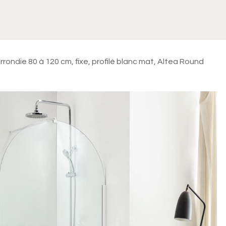
Meuble
WC Bidet
Miroir
Lavabo Vasque
Robinet
Accessoires
Radiateur
rondie 80 à 120 cm, fixe, profilé blanc mat, Altea Round