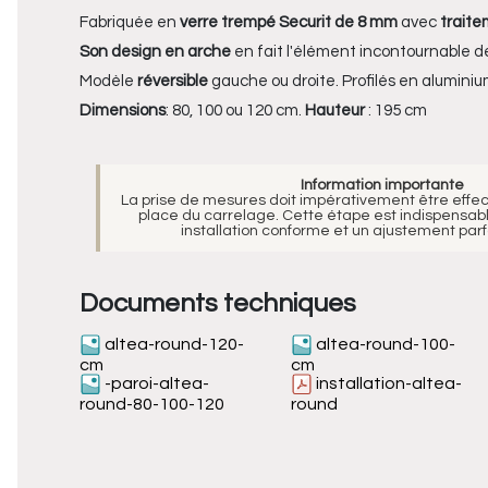
Fabriquée en
verre trempé Securit de 8 mm
avec
traite
Son design en arche
en fait l'élément incontournable de
Modèle
réversible
gauche ou droite. Profilés en aluminium
Dimensions
: 80, 100 ou 120 cm.
Hauteur
: 195 cm
Information importante
La prise de mesures doit impérativement être effe
place du carrelage. Cette étape est indispensabl
installation conforme et un ajustement parfa
Documents techniques
altea-round-120-
altea-round-100-
cm
cm
-paroi-altea-
installation-altea-
round-80-100-120
round