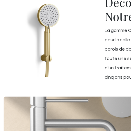
Déco
Notr
La gamme Ch
pour la salle
parois de do
toute une sé
d'un traitem
cinq ans pou