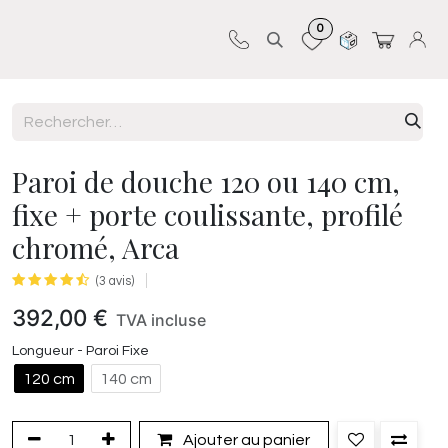
0
Sur-mesure
Revêtements
Pro-pose
Paroi de douche 120 ou 140 cm,
fixe + porte coulissante, profilé
chromé, Arca
(3 avis)
392,00
€
TVA incluse
Longueur - Paroi Fixe
120 cm
140 cm
Ajouter au panier