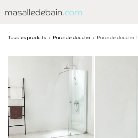
Se rendre au contenu
Baignoire
Douche
Tous les produits
Paroi de douche
Paroi de douche 12