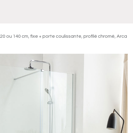
Meuble
WC Bidet
Miroir
Lavabo Vasque
Robinet
Accessoires
Radiateur
0 ou 140 cm, fixe + porte coulissante, profilé chromé, Arca