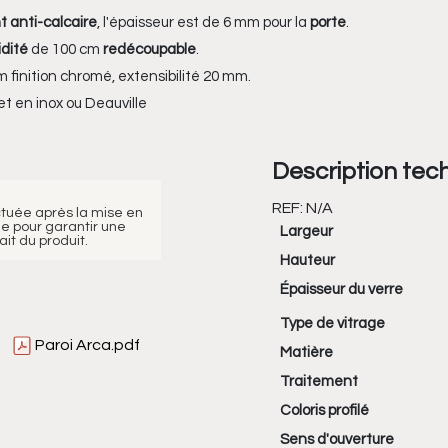
t anti-calcaire
, l'épaisseur est de 6 mm pour la
porte
.
idité
de 100 cm
redécoupable
.
m finition chromé, extensibilité 20 mm.
t en inox
ou
Deauville
Description tec
REF:
N/A
ctuée après la mise en
e pour garantir une
Largeur
it du produit.
Hauteur
Épaisseur du verre
Type de vitrage
Paroi Arca.pdf
Matière
Traitement
Coloris profilé
Sens d'ouverture