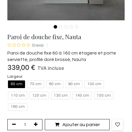
Paroi de douche fixe, Nauta
(0 avis)
Paroi de douche fixe 60 à 160 cm étagere et porte
serviette, profilé doré brossé, Nauta
339,00
€
TVA incluse
Largeur
60 cm
70 cm
80 cm
90 cm
100 cm
110 cm
120 cm
130 cm
140 cm
150 cm
160 cm
Ajouter au panier