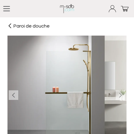
Se rendre au contenu
Paroi de douche