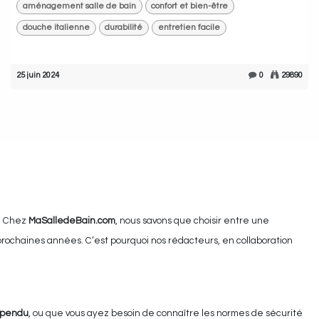
aménagement salle de bain
confort et bien-être
douche italienne
durabilité
entretien facile
25 juin 2024
0
29890
e. Chez
MaSalledeBain.com
, nous savons que choisir entre une
 prochaines années. C’est pourquoi nos rédacteurs, en collaboration
spendu
, ou que vous ayez besoin de connaître les normes de sécurité