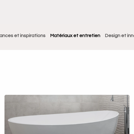
Meuble
WC Bidet
Miroir
Lavabo Vasque
Robinet
Accessoires
Radiateur
nces et inspirations
Matériaux et entretien
Design et in