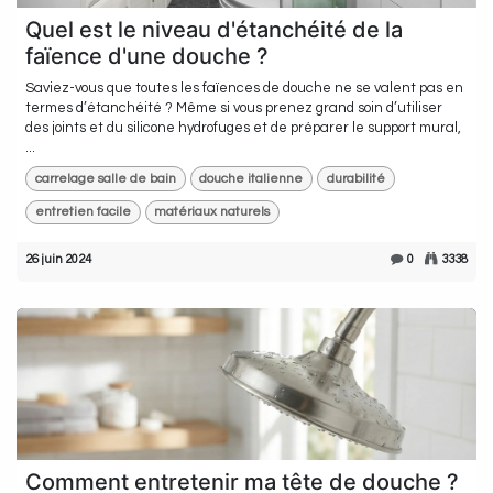
Quel est le niveau d'étanchéité de la
faïence d'une douche ?
Saviez-vous que toutes les faïences de douche ne se valent pas en
termes d’étanchéité ? Même si vous prenez grand soin d’utiliser
des joints et du silicone hydrofuges et de préparer le support mural,
...
carrelage salle de bain
douche italienne
durabilité
entretien facile
matériaux naturels
26 juin 2024
0
3338
Comment entretenir ma tête de douche ?