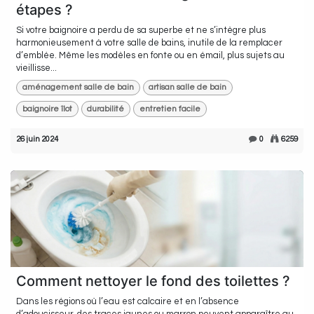
étapes ?
Si votre baignoire a perdu de sa superbe et ne s’intègre plus
harmonieusement à votre salle de bains, inutile de la remplacer
d’emblée. Même les modèles en fonte ou en émail, plus sujets au
vieillisse...
aménagement salle de bain
artisan salle de bain
baignoire îlot
durabilité
entretien facile
26 juin 2024
0
6259
Comment nettoyer le fond des toilettes ?
Dans les régions où l’eau est calcaire et en l’absence
d’adoucisseur, des traces jaunes ou marron peuvent apparaître au