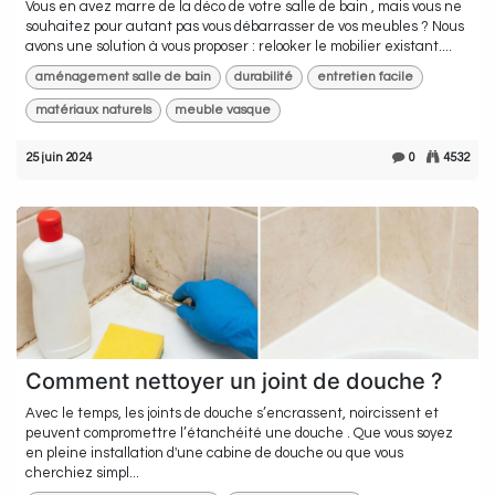
Vous en avez marre de la déco de votre salle de bain , mais vous ne
souhaitez pour autant pas vous débarrasser de vos meubles ? Nous
avons une solution à vous proposer : relooker le mobilier existant....
aménagement salle de bain
durabilité
entretien facile
matériaux naturels
meuble vasque
25 juin 2024
0
4532
Comment nettoyer un joint de douche ?
Avec le temps, les joints de douche s’encrassent, noircissent et
peuvent compromettre l’étanchéité une douche . Que vous soyez
en pleine installation d'une cabine de douche ou que vous
cherchiez simpl...