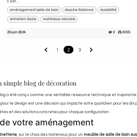
c’est...
aménagement salle de bain
douche italienne
durabilité
entretien facile
matériaux naturels
25 juin 2024
0
6105
1
2
3
n simple blog de décoration
 blog a été conçu comme une véritable ressource technique et inspirant
pour le design est une décision qui impacte votre quotidien pour les dix
nêtes et des solutions concrètes pour chaque configuration.
e de votre aménagement
inetterie
, sur le choix des matériaux pour un
meuble de salle de bain su