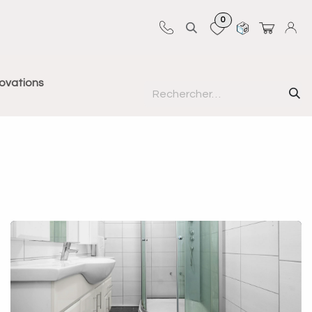
0
Sur-mesure
Revêtements
Pro-pose
novations