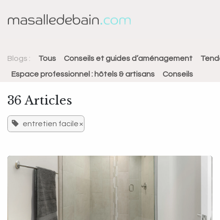
Se rendre au contenu
Baignoire
Douche
Blogs :
Tous
Conseils et guides d’aménagement
Tenda
Espace professionnel : hôtels & artisans
Conseils
36 Articles
entretien facile
×