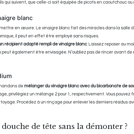
s qui suivent, que celle-ci soit équipée de picots en caoutchouc ou
naigre blanc
à mettre en œuvre. Le vinaigre blanc fait des miracles dans la salle 
mique, il peut en effet être employé sans risques.
n récipient adapté rempli de vinaigre blanc
. Laissez reposer au mo
 peut également être envisagée. N’oubliez pas de rincer avant de ré
odium
mmandons de
mélanger du vinaigre blanc avec du bicarbonate de s
sage, privilégiez un mélange 2 pour 1, respectivement. Vous pouvez 
ettoyage. Procédez à un rinçage pour enlever les derniers résidus a
 douche de tête sans la démonter ?