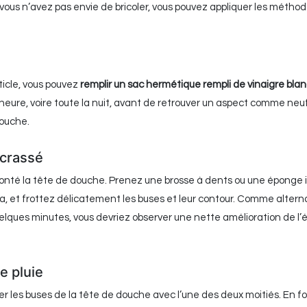
ue vous n’avez pas envie de bricoler, vous pouvez appliquer les métho
ticle, vous pouvez
remplir un sac hermétique rempli de vinaigre bla
eure, voire toute la nuit, avant de retrouver un aspect comme neuf,
douche.
ncrassé
té la tête de douche. Prenez une brosse à dents ou une éponge 
ola, et frottez délicatement les buses et leur contour. Comme altern
lques minutes, vous devriez observer une nette amélioration de l’
e pluie
tter les buses de la tête de douche avec l’une des deux moitiés. En f