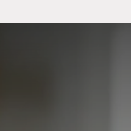
Meuble
WC Bidet
Miroir
Lavabo Vasque
Robinet
Accessoires
Radiateur