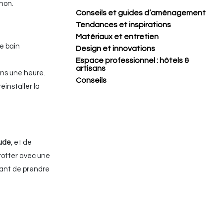
 non.
Conseils et guides d’aménagement
Tendances et inspirations
Matériaux et entretien
de bain
Design et innovations
Espace professionnel : hôtels &
artisans
ins une heure.
Conseils
installer la
oude
, et de
frotter avec une
vant de prendre