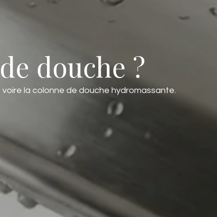
de douche ?
, voire la colonne de douche hydromassante.