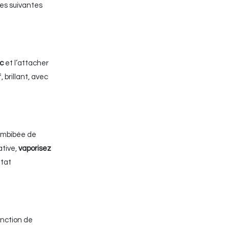
des suivantes
nc
et l’attacher
 brillant, avec
imbibée de
ative,
vaporisez
état
onction de