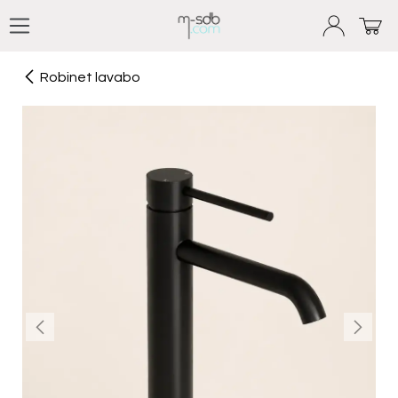
Se rendre au contenu
Robinet lavabo