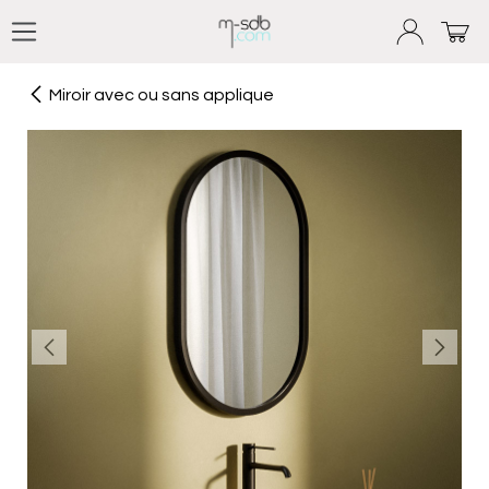
Se rendre au contenu
Miroir avec ou sans applique