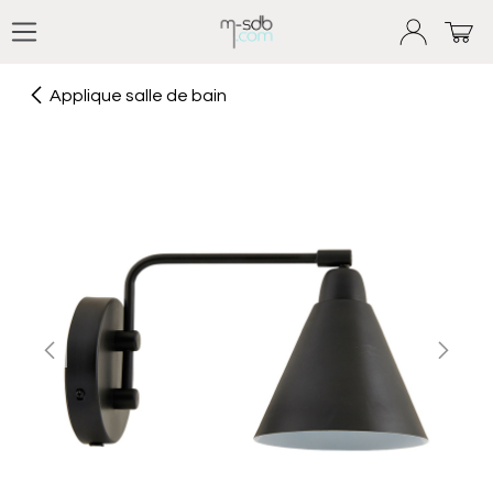
Se rendre au contenu
Applique salle de bain