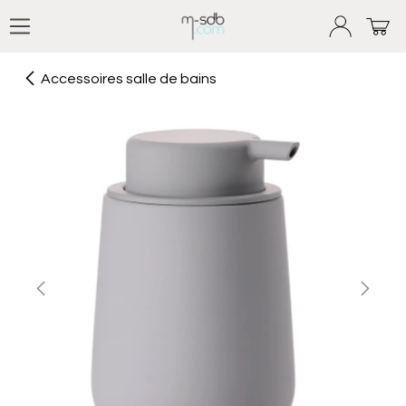
Se rendre au contenu
Accessoires salle de bains