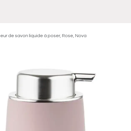
Meuble
WC Bidet
Miroir
Lavabo Vasque
Robinet
Accessoires
Radiateur
teur de savon liquide à poser, Rose, Nova