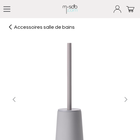
Se rendre au contenu
Accessoires salle de bains