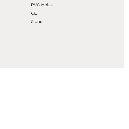
PVC inclus
CE
5 ans