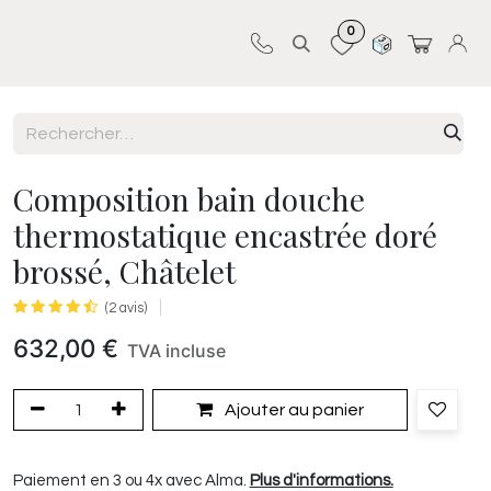
0
Sur-mesure
Revêtements
Pro-pose
Composition bain douche
thermostatique encastrée doré
brossé, Châtelet
(2 avis)
632,00
€
TVA incluse
Ajouter au panier
Paiement en 3 ou 4x avec Alma.
Plus d'informations.