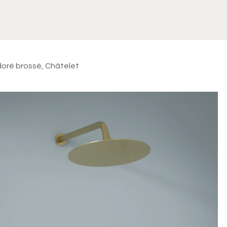
Meuble
WC Bidet
Miroir
Lavabo Vasque
Robinet
Accessoires
Radiateur
oré brossé, Châtelet