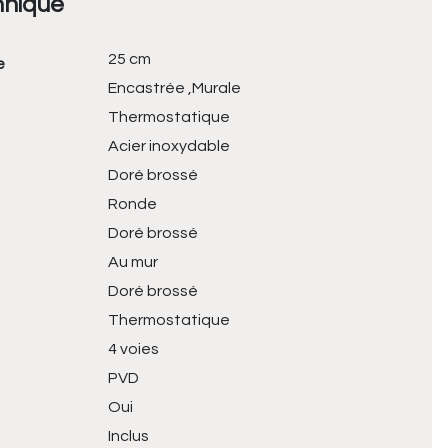
hnique
25 cm
e
Encastrée ,Murale
Thermostatique
Acier inoxydable
Doré brossé
Ronde
Doré brossé
Au mur
Doré brossé
Thermostatique
4 voies
PVD
Oui
Inclus