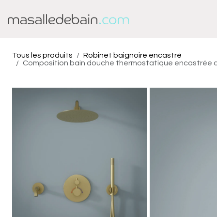
Se rendre au contenu
Baignoire
Douche
Tous les produits
Robinet baignoire encastré
Composition bain douche thermostatique encastrée d