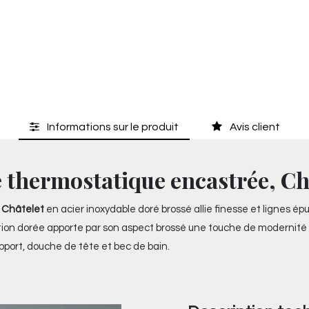
Informations sur le produit
Avis client
thermostatique encastrée, Châ
, Châtelet
en acier inoxydable doré brossé allie finesse et lignes ép
ition dorée apporte par son aspect brossé une touche de modernit
upport, douche de tête et bec de bain.