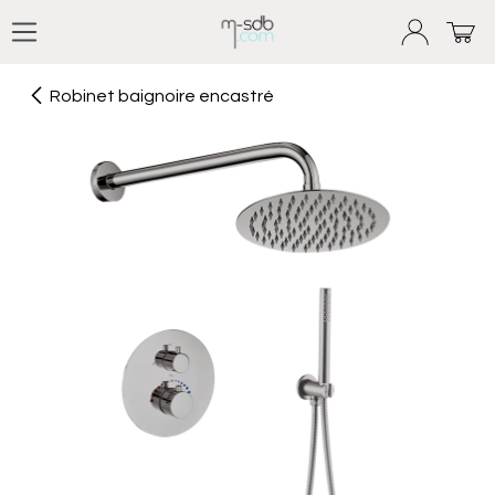
Se rendre au contenu
Robinet baignoire encastré