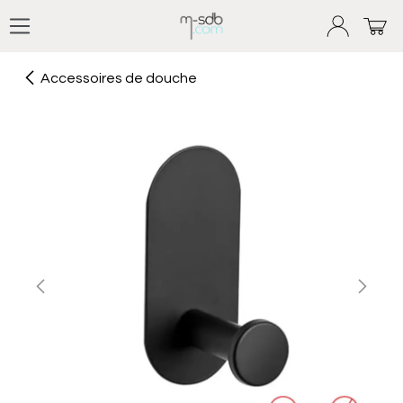
Se rendre au contenu
Accessoires de douche