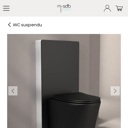
Se rendre au contenu
WC suspendu