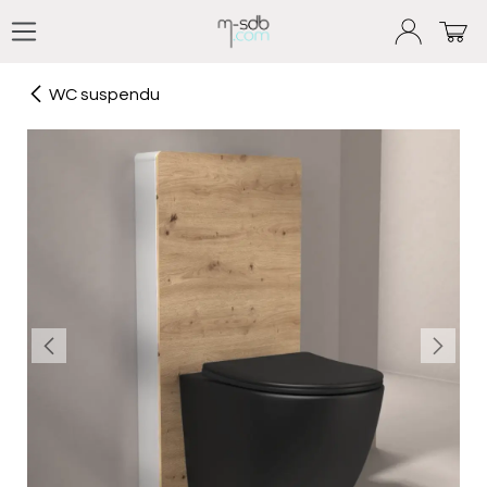
Se rendre au contenu
WC suspendu