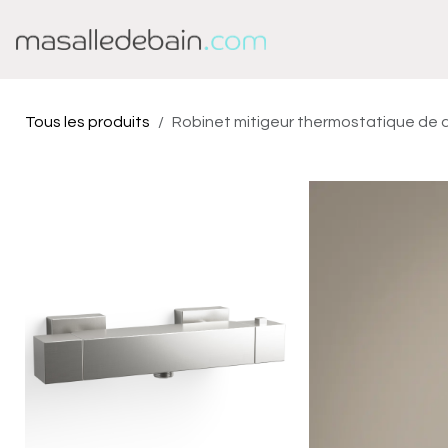
Se rendre au contenu
Baignoire
Douche
Tous les produits
Robinet mitigeur thermostatique de d