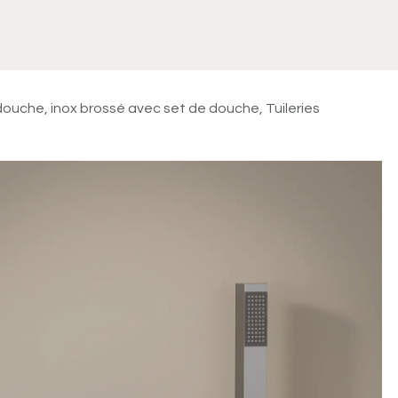
Meuble
WC Bidet
Miroir
Lavabo Vasque
Robinet
Accessoires
Radiateur
ouche, inox brossé avec set de douche, Tuileries