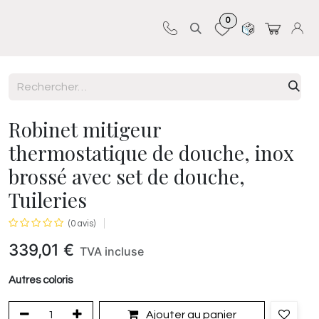
0
Sur-mesure
Revêtements
Pro-pose
Robinet mitigeur
thermostatique de douche, inox
brossé avec set de douche,
Tuileries
(0 avis)
339,01
€
TVA incluse
Autres coloris
Ajouter au panier