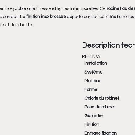
er inoxydable allie finesse et lignes intemporelles. Ce
robinet au de
s carrées. La
finition inox brossée
apporte par son côté
mat
une tou
le et douchette .
Description tec
REF:
N/A
Installation
Système
Matière
Forme
Coloris du robinet
Pose du robinet
Garantie
Finition
Entraxe fixation