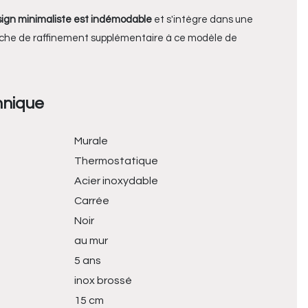
sign minimaliste est indémodable
et s'intègre dans une
che de raffinement supplémentaire à ce modèle de
hnique
Murale
Thermostatique
Acier inoxydable
Carrée
Noir
au mur
5 ans
inox brossé
15 cm