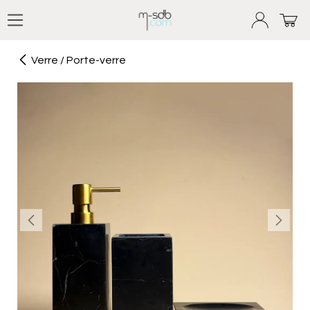
Se rendre au contenu
Verre / Porte-verre