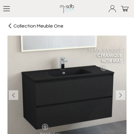
Se rendre au contenu
Collection Meuble One