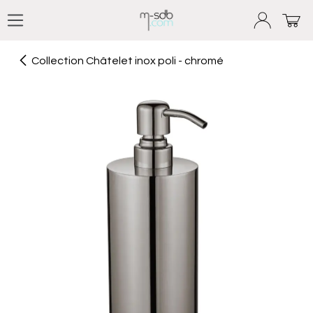
Se rendre au contenu
Collection Châtelet inox poli - chromé