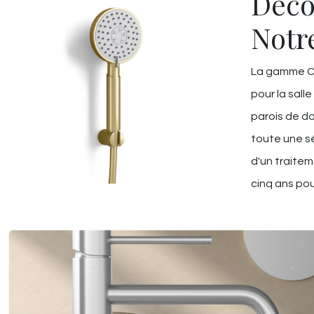
Déco
Notr
La gamme Ch
pour la salle
parois de do
toute une sé
d'un traitem
cinq ans pou