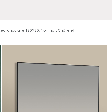
Meuble
WC Bidet
Miroir
Lavabo Vasque
Robinet
Accessoires
Radiateur
 Rectangulaire 120X80, Noir mat, Châtelet