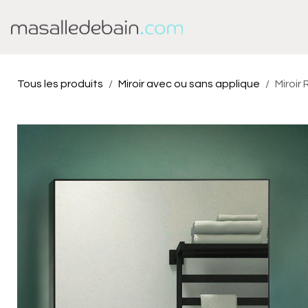
Se rendre au contenu
Baignoire
Douche
Tous les produits
Miroir avec ou sans applique
Miroir