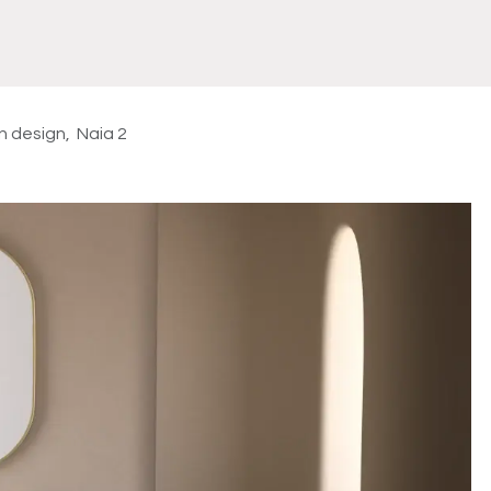
Meuble
WC Bidet
Miroir
Lavabo Vasque
Robinet
Accessoires
Radiateur
n design, Naia 2