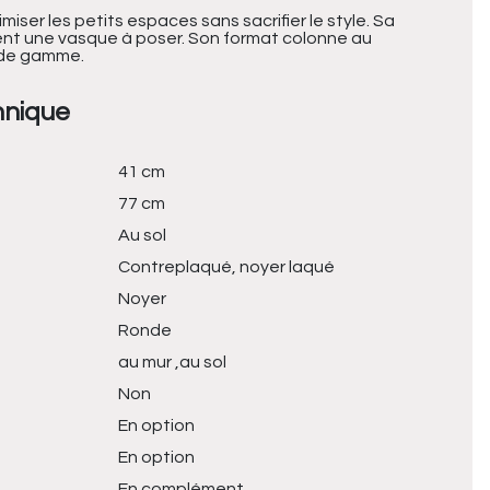
iser les petits espaces sans sacrifier le style. Sa
ment une vasque à poser. Son format colonne au
t de gamme.
hnique
41 cm
77 cm
Au sol
Contreplaqué, noyer laqué
Noyer
Ronde
au mur ,au sol
Non
En option
En option
En complément