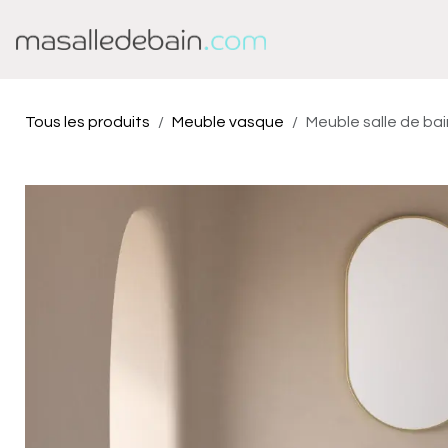
Se rendre au contenu
Baignoire
Douche
Tous les produits
Meuble vasque
Meuble salle de bai