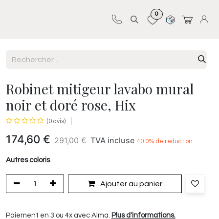
0
Sur-mesure
Revêtements
Pro-pose
Robinet mitigeur lavabo mural
noir et doré rose, Hix
(0 avis)
174,60
€
291,00
€
TVA incluse
40.0
% de réduction
Autres coloris
Ajouter au panier
Paiement en 3 ou 4x avec Alma.
Plus d'informations.