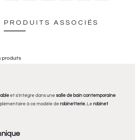
PRODUITS ASSOCIÉS
 produits
dable
et s'intègre dans une
salle de bain contemporaine
supplémentaire à ce modèle de
robinetterie.
Le
robinet
hnique