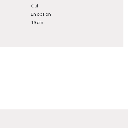
Oui
En option
19 cm