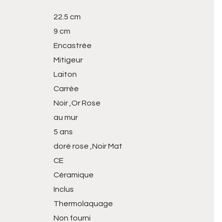
22.5 cm
9 cm
Encastrée
Mitigeur
Laiton
Carrée
Noir ,Or Rose
au mur
5 ans
doré rose ,Noir Mat
CE
Céramique
Inclus
Thermolaquage
Non fourni