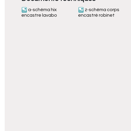
a-schéma hix
z-schéma corps
encastre lavabo
encastré robinet