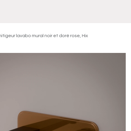
Meuble
WC Bidet
Miroir
Lavabo Vasque
Robinet
Accessoires
Radiateur
itigeur lavabo mural noir et doré rose, Hix