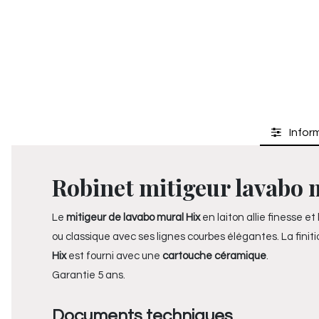
Inform
Robinet mitigeur lavabo m
Le
mitigeur de lavabo mural Hix
en laiton allie finesse e
ou classique avec ses lignes courbes élégantes. La fini
Hix
est fourni avec une
cartouche céramique
.
Garantie 5 ans.
Documents techniques