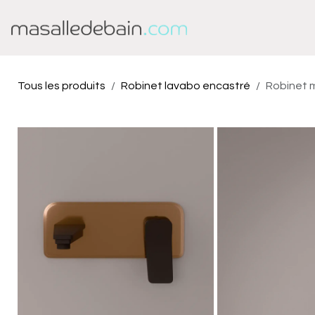
Se rendre au contenu
Baignoire
Douche
Tous les produits
Robinet lavabo encastré
Robinet m