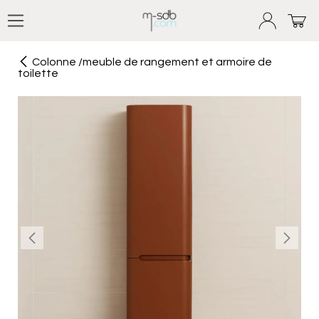
Se rendre au contenu
Colonne /meuble de rangement et armoire de
toilette