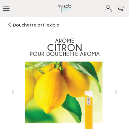
Se rendre au contenu
Douchette et Flexible