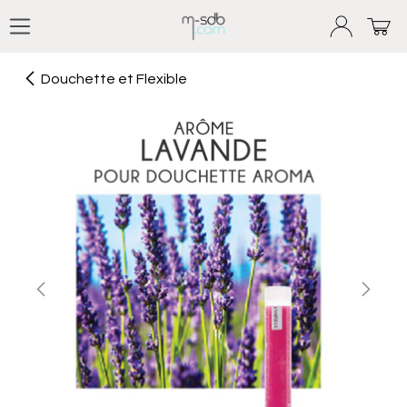
Se rendre au contenu
Douchette et Flexible