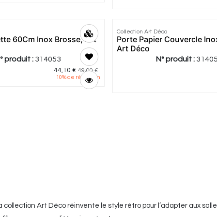
Collection Art Déco
ette 60Cm Inox Brosse, Art
Porte Papier Couvercle Ino
Art Déco
° produit :
314053
N° produit :
3140
44,10
€
49,00
€
10
% de réduction
collection Art Déco réinvente le style rétro pour l’adapter aux sal