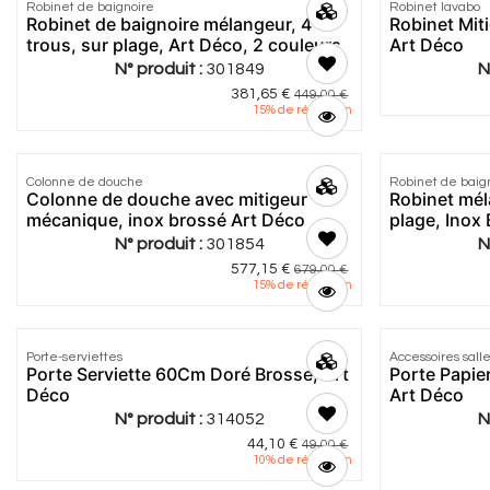
Robinet de baignoire
Robinet lavabo
Robinet de baignoire mélangeur, 4
Robinet Mit
trous, sur plage, Art Déco, 2 couleurs
Art Déco
N° produit :
301849
N
381,65
€
449,00
€
15
% de réduction
Colonne de douche
Robinet de baig
Colonne de douche avec mitigeur
Robinet mél
mécanique, inox brossé Art Déco
plage, Inox
N° produit :
301854
N
577,15
€
679,00
€
15
% de réduction
Porte-serviettes
Accessoires sall
Porte Serviette 60Cm Doré Brosse, Art
Porte Papie
Déco
Art Déco
N° produit :
314052
N
44,10
€
49,00
€
10
% de réduction