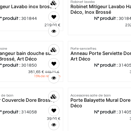
Robinet lavabo
igeur Lavabo inox brossé,
Robinet Mitigeur Lavabo Ha
Déco, Inox Brossé
° produit :
301844
N° produit :
3018
219,00
€
23
noire
Porte-serviettes
angeur bain douche sur
Anneau Porte Serviette Do
 Brossé, Art Déco
Art Déco
° produit :
301850
N° produit :
3140
381,65
€
449,00
€
15
% de réduction
e de bain
Accessoires salle de bain
r Couvercle Dore Brosse,
Porte Balayette Mural Dore
Déco
° produit :
314058
N° produit :
3140
39,00
€