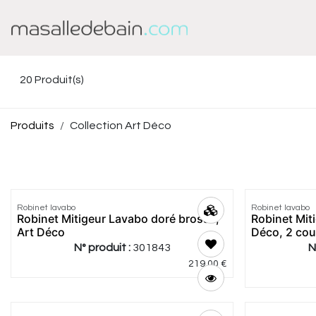
Se rendre au contenu
Baignoire
Douche
20
Produit(s)
Produits
Collection Art Déco
Robinet lavabo
Robinet lavabo
Robinet Mitigeur Lavabo doré brossé,
Robinet Mit
Art Déco
Déco, 2 cou
N° produit :
301843
N
219,00
€