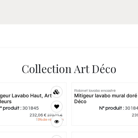
Meuble
WC Bidet
Miroir
Lavabo Vasque
Robinet
Accessoires
Radiateur
Collection Art Déco
Robinet lavabo encastré
igeur Lavabo Haut, Art
Mitigeur lavabo mural doré
leurs
Déco
° produit :
301845
N° produit :
3018
232,06
€
23
273,00
€
15
% de réduction