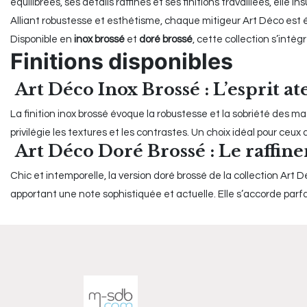
équilibrées, ses détails raffinés et ses finitions travaillées, elle 
Alliant robustesse et esthétisme, chaque mitigeur Art Déco est é
Disponible en
inox brossé
et
doré brossé
, cette collection s’int
Finitions disponibles
Art Déco Inox Brossé : L’esprit a
La finition inox brossé évoque la robustesse et la sobriété des maté
privilégie les textures et les contrastes. Un choix idéal pour c
Art Déco Doré Brossé : Le raffin
Chic et intemporelle, la version doré brossé de la collection Art D
apportant une note sophistiquée et actuelle. Elle s’accorde par