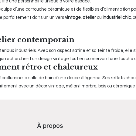
insuffle une personnalité unique à votre espace.
quipé d’une cartouche céramique et de flexibles d’alimentation pour 
ègre parfaitement dans un univers
vintage
,
atelier
ou
industriel chic
, 
telier contemporain
riaux industriels. Avec son aspect satiné et sa teinte froide, elle s’
eux qui recherchent un design vintage tout en conservant une touche
ement rétro et chaleureux
éco illumine la salle de bain d’une douce élégance. Ses reflets chaud
faitement avec un décor vintage, mêlant marbre, bois ou céramique 
À propos