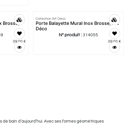
Collection Art Déco
x Brosse,
Porte Balayette Mural Inox Brosse, Art
Déco
59
N° produit :
314055
39,00
€
39,00
€
les de bain d’aujourd’hui. Avec ses formes géométriques