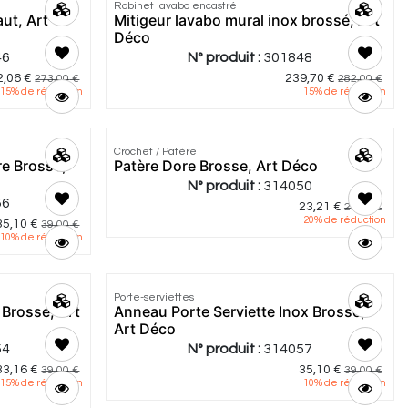
Robinet lavabo encastré
ut, Art
Mitigeur lavabo mural inox brossé, Art
Déco
46
N° produit :
301848
2,06
€
239,70
€
273,00
€
282,00
€
15
% de réduction
15
% de réduction
Crochet / Patère
re Brosse,
Patère Dore Brosse, Art Déco
N° produit :
314050
56
23,21
€
29,00
€
20
% de réduction
35,10
€
39,00
€
10
% de réduction
Porte-serviettes
 Brosse, Art
Anneau Porte Serviette Inox Brosse,
Art Déco
54
N° produit :
314057
33,16
€
35,10
€
39,00
€
39,00
€
15
% de réduction
10
% de réduction