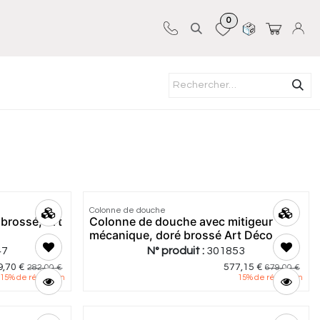
0
Sur-mesure
Revêtements
Pro-pose
Colonne de douche
 brossé, Art
Colonne de douche avec mitigeur
mécanique, doré brossé Art Déco
47
N° produit :
301853
9,70
€
577,15
€
282,00
€
679,00
€
15
% de réduction
15
% de réduction