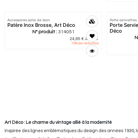
Accessoires salle de bain
Porte-serviettes
Patère Inox Brosse, Art Déco
Porte Servi
Déco
N° produit :
314051
N
24,65
€
29,00
€
15
% de réduction
Art Déco : Le charme du vintage allié à la modernité
Inspirée des lignes emblématiques du design des années 1930, la 