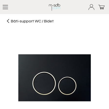
Se rendre au contenu
Bâti-support WC / Bidet