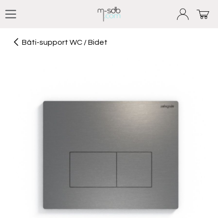
Se rendre au contenu
Bâti-support WC / Bidet