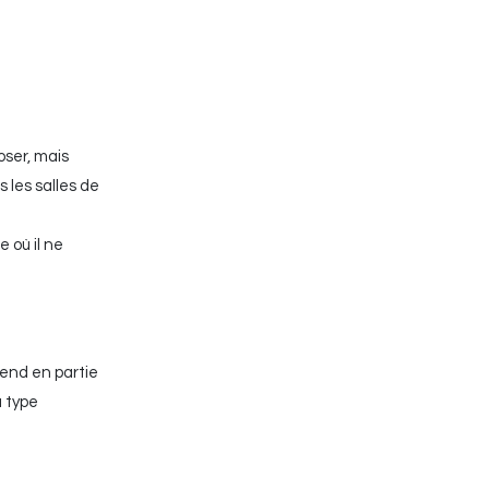
oser, mais
 les salles de
 où il ne
épend en partie
u type