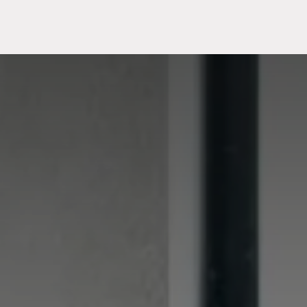
Meuble
WC Bidet
Miroir
Lavabo Vasque
Robinet
Accessoires
Radiateur