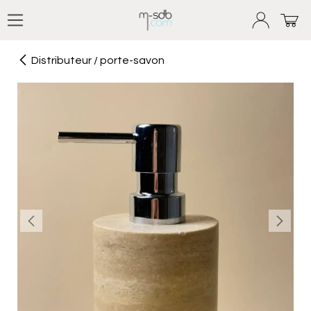
Se rendre au contenu
Distributeur / porte-savon