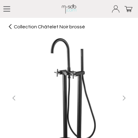
Se rendre au contenu
Collection Châtelet Noir brossé