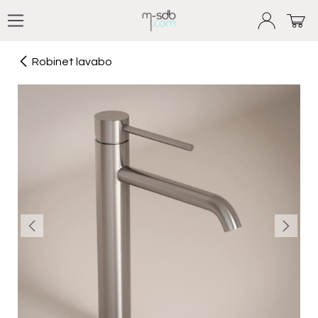
Se rendre au contenu
Robinet lavabo