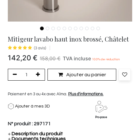
Mitigeur lavabo haut inox brossé, Châtelet
(3 avis)
142,20
€
158,00
€
TVA incluse
10.0
% de réduction
Ajouter au panier
Paiement en 3 ou 4x avec Alma.
Plus d'informations.
Ajouter à mes 3D
Pro-pose
N° produit :
297171
+
Description du produit
+
Documents techniques