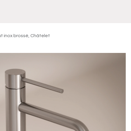
Meuble
WC Bidet
Miroir
Lavabo Vasque
Robinet
Accessoires
Radiateur
ut inox brossé, Châtelet