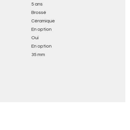
5 ans
Brossé
Céramique
En option
Oui
En option
35 mm