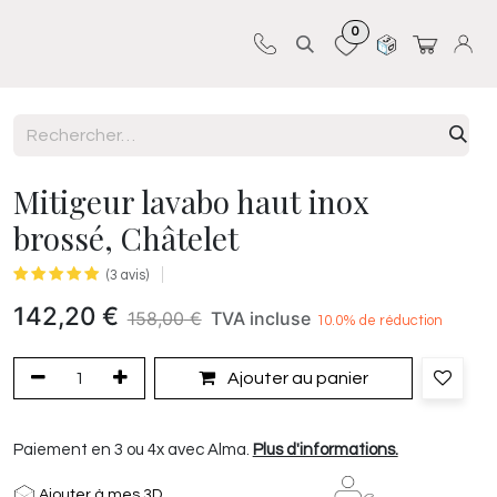
0
Sur-mesure
Revêtements
Pro-pose
Mitigeur lavabo haut inox
brossé, Châtelet
(3 avis)
142,20
€
158,00
€
TVA incluse
10.0
% de réduction
Ajouter au panier
Paiement en 3 ou 4x avec Alma.
Plus d'informations.
Ajouter à mes 3D