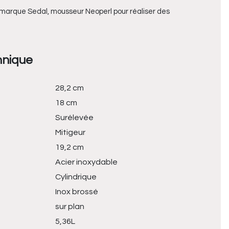
arque Sedal, mousseur Neoperl pour réaliser des
hnique
28,2 cm
18 cm
Surélevée
Mitigeur
19,2 cm
Acier inoxydable
Cylindrique
Inox brossé
sur plan
5,36L