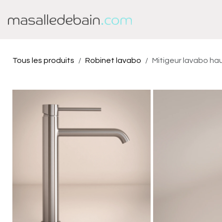
Se rendre au contenu
Baignoire
Douche
Tous les produits
Robinet lavabo
Mitigeur lavabo ha