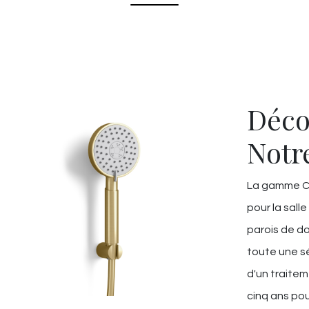
Déco
Notr
La gamme Ch
pour la salle
parois de do
toute une sé
d'un traitem
cinq ans pou