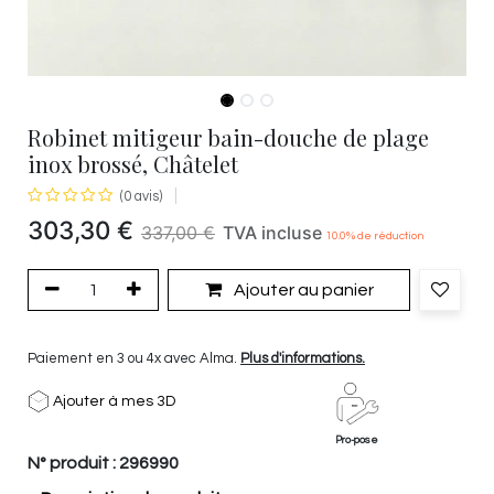
Robinet mitigeur bain-douche de plage
inox brossé, Châtelet
(0 avis)
303,30
€
337,00
€
TVA incluse
10.0
% de réduction
Ajouter au panier
Paiement en 3 ou 4x avec Alma.
Plus d'informations.
Ajouter à mes 3D
Pro-pose
N° produit :
296990