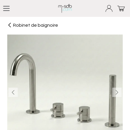
Se rendre au contenu
Robinet de baignoire