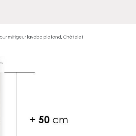
Meuble
WC Bidet
Miroir
Lavabo Vasque
Robinet
Accessoires
Radiateur
pour mitigeur lavabo plafond, Châtelet