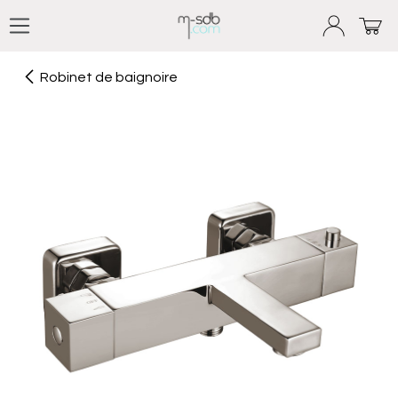
Se rendre au contenu
Robinet de baignoire