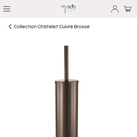
Se rendre au contenu
Collection Châtelet Cuivré Brossé