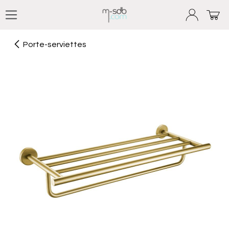
Se rendre au contenu
Porte-serviettes