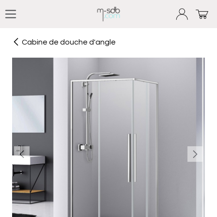
Se rendre au contenu
Cabine de douche d'angle