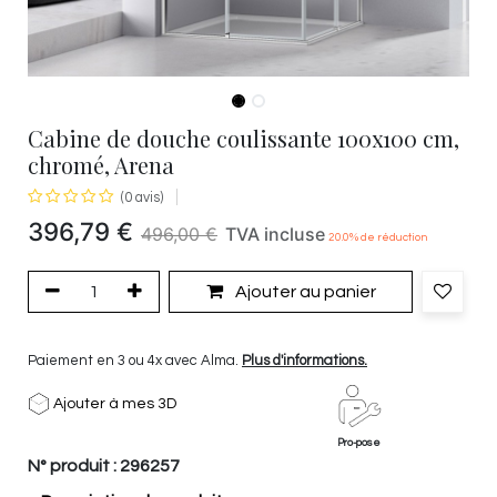
Cabine de douche coulissante 100x100 cm,
chromé, Arena
(0 avis)
396,79
€
496,00
€
TVA incluse
20.0
% de réduction
Ajouter au panier
Paiement en 3 ou 4x avec Alma.
Plus d'informations.
Ajouter à mes 3D
Pro-pose
N° produit :
296257