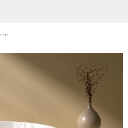
Meuble
WC Bidet
Miroir
Lavabo Vasque
Robinet
Accessoires
Radiateur
Orta