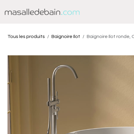
Se rendre au contenu
Baignoire
Douche
Tous les produits
Baignoire îlot
Baignoire îlot ronde, 