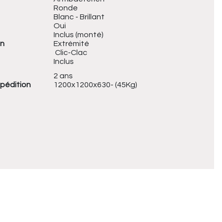
Ronde
Blanc - Brillant
Oui
Inclus (monté)
on
Extrémité
Clic-Clac
Inclus
2 ans
xpédition
1200x1200x630- (45Kg)