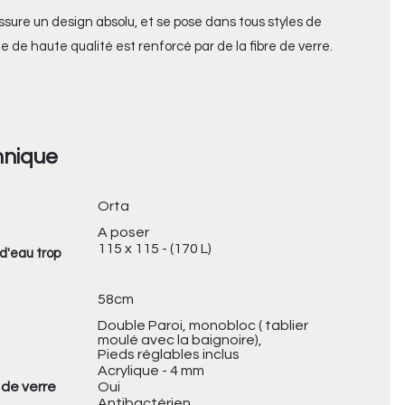
sure un design absolu, et se pose dans tous styles de
ue
de haute qualité est
renforcé par de la fibre de verre
.
hnique
Orta
A poser
115 x 115 - (170 L)
d'eau trop
58cm
Double Paroi, monobloc ( tablier
moulé avec la baignoire),
Pieds réglables inclus
Acrylique - 4 mm
 de verre
Oui
Antibactérien