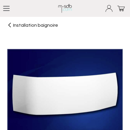
Se rendre au contenu
Installation baignoire